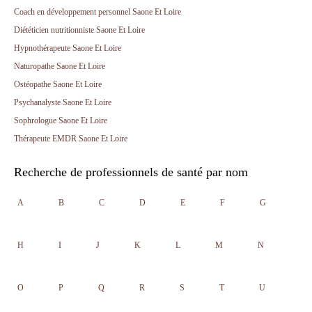
Coach en développement personnel Saone Et Loire
Diététicien nutritionniste Saone Et Loire
Hypnothérapeute Saone Et Loire
Naturopathe Saone Et Loire
Ostéopathe Saone Et Loire
Psychanalyste Saone Et Loire
Sophrologue Saone Et Loire
Thérapeute EMDR Saone Et Loire
Recherche de professionnels de santé par nom
A
B
C
D
E
F
G
H
I
J
K
L
M
N
O
P
Q
R
S
T
U