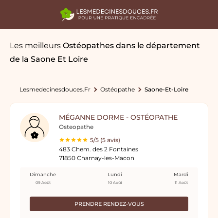
Les meilleurs
Ostéopathes
dans le département
de la Saone Et Loire
Lesmedecinesdouces.fr
Ostéopathe
Saone-Et-Loire
MÉGANNE DORME - OSTÉOPATHE
Osteopathe
5/5 (5 avis)
483 Chem. des 2 Fontaines
71850 Charnay-les-Macon
Dimanche
Lundi
Mardi
09 Août
10 Août
11 Août
PRENDRE RENDEZ-VOUS