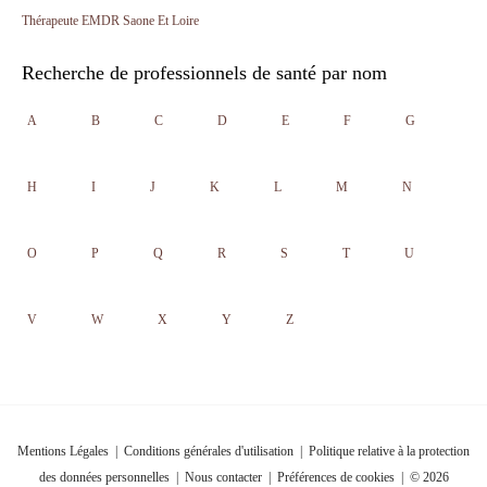
Thérapeute EMDR Saone Et Loire
Recherche de professionnels de santé par nom
A
B
C
D
E
F
G
H
I
J
K
L
M
N
O
P
Q
R
S
T
U
V
W
X
Y
Z
Mentions Légales
|
Conditions générales d'utilisation
|
Politique relative à la protection
des données personnelles
|
Nous contacter
|
Préférences de cookies
| © 2026