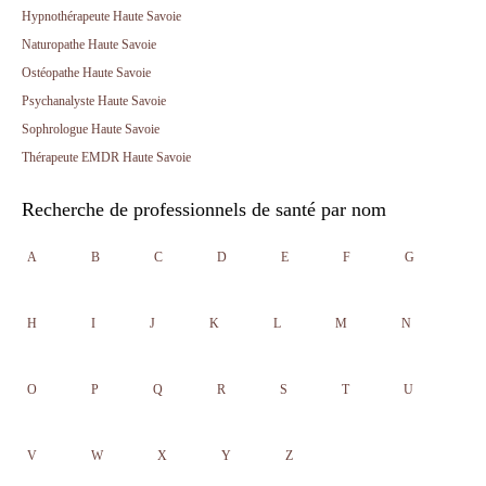
Hypnothérapeute Haute Savoie
Naturopathe Haute Savoie
Ostéopathe Haute Savoie
Psychanalyste Haute Savoie
Sophrologue Haute Savoie
Thérapeute EMDR Haute Savoie
Recherche de professionnels de santé par nom
A
B
C
D
E
F
G
H
I
J
K
L
M
N
O
P
Q
R
S
T
U
V
W
X
Y
Z