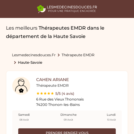
Les meilleurs
Thérapeutes EMDR
dans le
département de la Haute Savoie
Lesmedecinesdouces.fr
Thérapeute EMDR
Haute-Savoie
CAHEN ARIANE
Thérapeute EMDR
5/5 (4 avis)
6 Rue des Vieux Thononais
74200 Thonon-les-Bains
Samedi
Dimanche
Lundi
08 Août
09 Août
10 Août
PRENDRE RENDEZ-VOUS