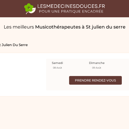
Les meilleurs
Musicothérapeutes
à St julien du serre
t Julien Du Serre
Samedi
Dimanche
08 Août
09 Août
PRENDRE RENDEZ-VOUS