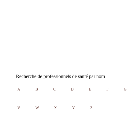
Recherche de professionnels de santé par nom
A
B
C
D
E
F
G
V
W
X
Y
Z