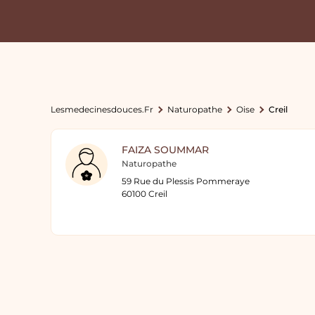
Lesmedecinesdouces.fr
Naturopathe
Oise
Creil
FAIZA SOUMMAR
Naturopathe
59 Rue du Plessis Pommeraye
60100 Creil