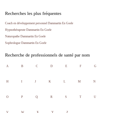
Recherches les plus fréquentes
Coach en développement personnel Dammartin En Goele
Hypnothérapeute Dammartin En Goele
Naturopathe Dammartin En Goele
Sophrologue Dammartin En Goele
Recherche de professionnels de santé par nom
A
B
C
D
E
F
G
H
I
J
K
L
M
N
O
P
Q
R
S
T
U
V
W
X
Y
Z