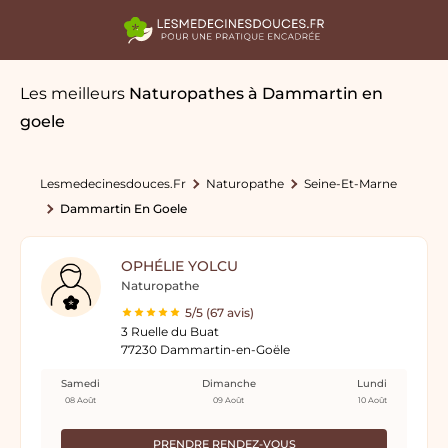
Les meilleurs
Naturopathes
à Dammartin en
goele
Lesmedecinesdouces.fr
Naturopathe
Seine-Et-Marne
Dammartin En Goele
OPHÉLIE YOLCU
Naturopathe
5/5 (67 avis)
3 Ruelle du Buat
77230 Dammartin-en-Goële
Samedi
Dimanche
Lundi
08 Août
09 Août
10 Août
PRENDRE RENDEZ-VOUS