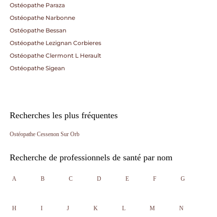
Ostéopathe Paraza
Ostéopathe Narbonne
Ostéopathe Bessan
Ostéopathe Lezignan Corbieres
Ostéopathe Clermont L Herault
Ostéopathe Sigean
Recherches les plus fréquentes
Ostéopathe Cessenon Sur Orb
Recherche de professionnels de santé par nom
A
B
C
D
E
F
G
H
I
J
K
L
M
N