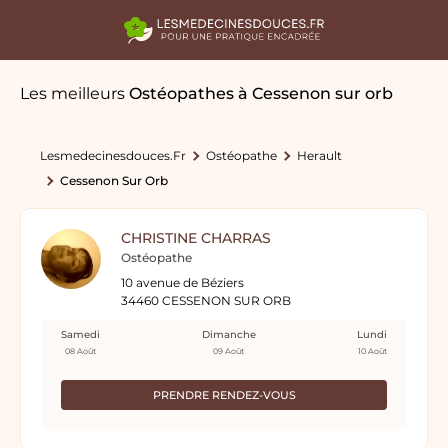
Les meilleurs
Ostéopathes
à Cessenon sur orb
Lesmedecinesdouces.fr
Ostéopathe
Herault
Cessenon Sur Orb
CHRISTINE CHARRAS
Ostéopathe
10 avenue de Béziers
34460 CESSENON SUR ORB
Samedi
Dimanche
Lundi
08 Août
09 Août
10 Août
PRENDRE RENDEZ-VOUS