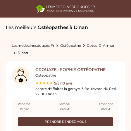
Les meilleurs
Ostéopathes
à Dinan
Lesmedecinesdouces.fr
Ostéopathe
Cotes-D-Armor
Dinan
GROUAZEL SOPHIE OSTÉOPATHE
Osteopathe
5/5 (10 avis)
centre d'affaires la garaye. 3 Boulevard du Petit Paris ZA des Alleux
22100 Dinan
Vendredi
Samedi
Dimanche
07 Août
08 Août
09 Août
PRENDRE RENDEZ-VOUS