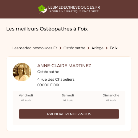
Les meilleurs
Ostéopathes
à Foix
Lesmedecinesdouces.fr
Ostéopathe
Ariege
Foix
ANNE-CLAIRE MARTINEZ
Ostéopathe
4 rue des Chapeliers
09000 FOIX
Vendredi
Samedi
Dimanche
07 Août
08 Août
09 Août
PRENDRE RENDEZ-VOUS