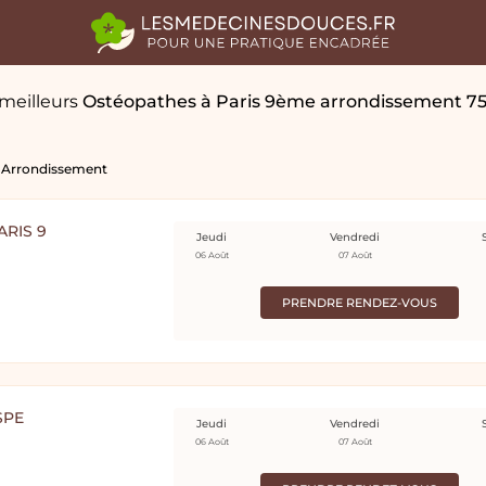
 meilleurs
Ostéopathes
à Paris 9ème arrondissement 7
 Arrondissement
RIS 9
Jeudi
Vendredi
06 Août
07 Août
PRENDRE RENDEZ-VOUS
SPE
Jeudi
Vendredi
06 Août
07 Août