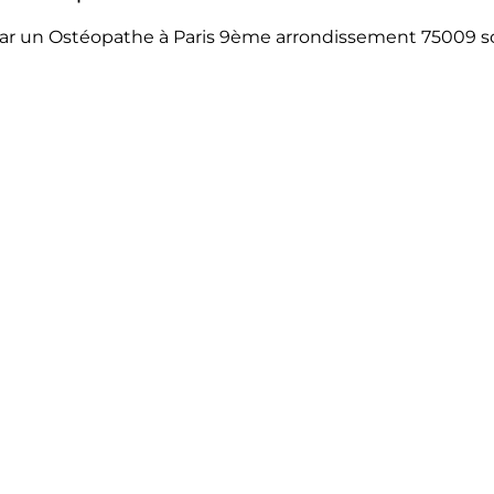
par un Ostéopathe à Paris 9ème arrondissement 75009 so