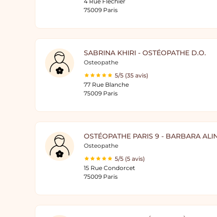
4 Rue Flechier
75009 Paris
SABRINA KHIRI - OSTÉOPATHE D.O.
Osteopathe
5/5 (35 avis)
77 Rue Blanche
75009 Paris
OSTÉOPATHE PARIS 9 - BARBARA ALI
Osteopathe
5/5 (5 avis)
15 Rue Condorcet
75009 Paris