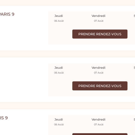
ARIS 9
Jeudi
Vendredi
06 Août
07 Août
PRENDRE RENDEZ-VOUS
Jeudi
Vendredi
06 Août
07 Août
PRENDRE RENDEZ-VOUS
IS 9
Jeudi
Vendredi
06 Août
07 Août