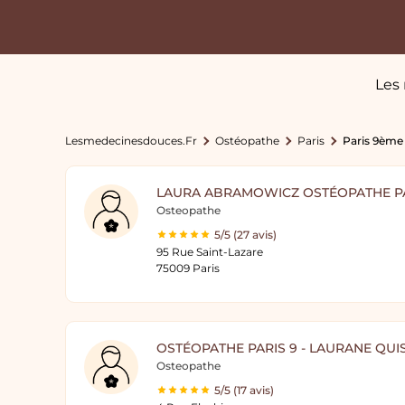
Les
Lesmedecinesdouces.fr
Ostéopathe
Paris
Paris 9ème
LAURA ABRAMOWICZ OSTÉOPATHE PA
Osteopathe
5/5 (27 avis)
95 Rue Saint-Lazare
75009 Paris
OSTÉOPATHE PARIS 9 - LAURANE QUI
Osteopathe
5/5 (17 avis)