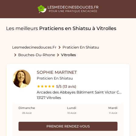
Les meilleurs
Praticiens en Shiatsu
à Vitrolles
Lesmedecinesdouces.fr
Praticien En Shiatsu
Bouches-Du-Rhone
Vitrolles
SOPHIE MARTINET
Praticien En Shiatsu
5/5 (13 avis)
Arcades des Abbayes Bâtiment Saint Victor Centre Paramédical au 1er étage
13127 Vitrolles
Dimanche
Lundi
Mardi
09 Août
10 Août
11 Août
PRENDRE RENDEZ-VOUS