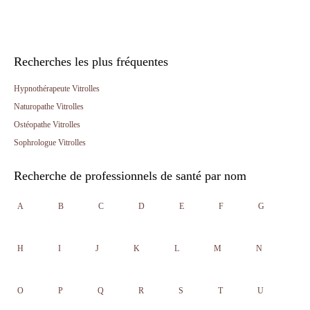
Recherches les plus fréquentes
Hypnothérapeute Vitrolles
Naturopathe Vitrolles
Ostéopathe Vitrolles
Sophrologue Vitrolles
Recherche de professionnels de santé par nom
A
B
C
D
E
F
G
H
I
J
K
L
M
N
O
P
Q
R
S
T
U