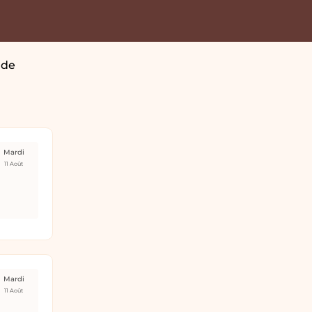
ude
Mardi
11 Août
Mardi
11 Août