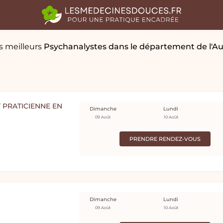
s meilleurs
Psychanalystes
dans le département de l'A
 PRATICIENNE EN
Dimanche
Lundi
09 Août
10 Août
PRENDRE RENDEZ-VOUS
Dimanche
Lundi
09 Août
10 Août