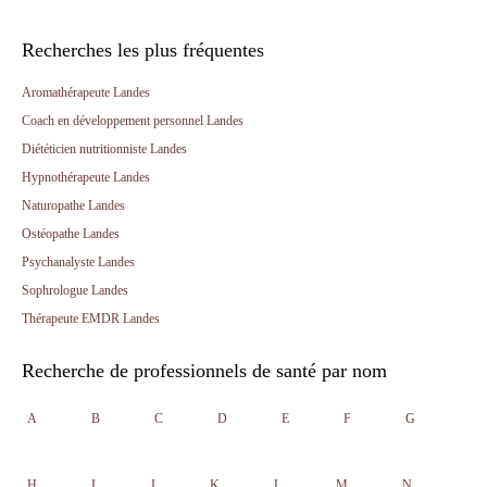
Recherches les plus fréquentes
Aromathérapeute Landes
Coach en développement personnel Landes
Diététicien nutritionniste Landes
Hypnothérapeute Landes
Naturopathe Landes
Ostéopathe Landes
Psychanalyste Landes
Sophrologue Landes
Thérapeute EMDR Landes
Recherche de professionnels de santé par nom
A
B
C
D
E
F
G
H
I
J
K
L
M
N