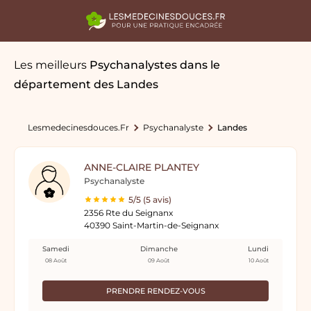
Les meilleurs
Psychanalystes
dans le
département des Landes
Lesmedecinesdouces.fr
Psychanalyste
Landes
ANNE-CLAIRE PLANTEY
Psychanalyste
5/5 (5 avis)
2356 Rte du Seignanx
40390 Saint-Martin-de-Seignanx
Samedi
Dimanche
Lundi
08 Août
09 Août
10 Août
PRENDRE RENDEZ-VOUS