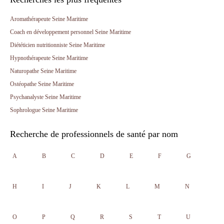
Aromathérapeute Seine Maritime
Coach en développement personnel Seine Maritime
Diététicien nutritionniste Seine Maritime
Hypnothérapeute Seine Maritime
Naturopathe Seine Maritime
Ostéopathe Seine Maritime
Psychanalyste Seine Maritime
Sophrologue Seine Maritime
Recherche de professionnels de santé par nom
A
B
C
D
E
F
G
H
I
J
K
L
M
N
O
P
Q
R
S
T
U