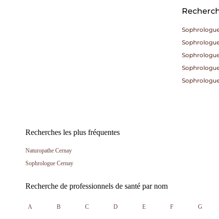
Recherche
Sophrologu
Sophrologu
Sophrologu
Sophrologue
Sophrologue 
Recherches les plus fréquentes
Naturopathe Cernay
Sophrologue Cernay
Recherche de professionnels de santé par nom
A
B
C
D
E
F
G