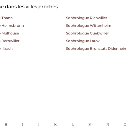
 dans les villes proches
e Thann
Sophrologue Richwiller
e Heimsbrunn
Sophrologue Wittenheim
e Mulhouse
Sophrologue Guebwiller
 Bernwiller
Sophrologue Lauw
Illzach
Sophrologue Brunstatt Didenheim
H
I
J
K
L
M
N
O