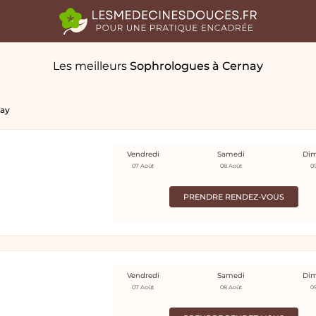
Les meilleurs
Sophrologues
à Cernay
ay
Vendredi
Samedi
Di
07 Août
08 Août
0
PRENDRE RENDEZ-VOUS
Vendredi
Samedi
Di
07 Août
08 Août
0