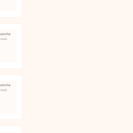
manche
9 Août
manche
9 Août