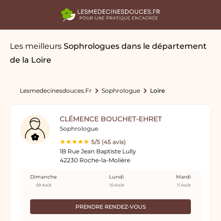
Les meilleurs
Sophrologues
dans le département
de la Loire
Lesmedecinesdouces.fr
Sophrologue
Loire
CLÉMENCE BOUCHET-EHRET
Sophrologue
5/5 (45 avis)
1B Rue Jean Baptiste Lully
42230 Roche-la-Molière
Dimanche
Lundi
Mardi
09 Août
10 Août
11 Août
PRENDRE RENDEZ-VOUS