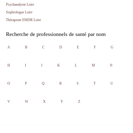
Psychanalyste Loire
Sophrologue Loire
Thérapeute EMDR Loire
Recherche de professionnels de santé par nom
A
B
C
D
E
F
G
H
I
J
K
L
M
N
O
P
Q
R
S
T
U
V
W
X
Y
Z