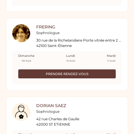
FRERING
Sophrologue
30 rue de la Richelandiere Porte vitrée entre 2 vitrines
42100 Saint-Étienne
Dimanche
Lundi
Mardi
09 Août
10 Août
11 Août
PRENDRE RENDEZ-VOUS
DORIAN SAEZ
Sophrologue
42 rue Charles de Gaulle
42000 ST ETIENNE