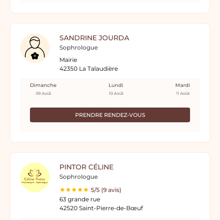
SANDRINE JOURDA
Sophrologue
Mairie
42350 La Talaudière
Dimanche
Lundi
Mardi
09 Août
10 Août
11 Août
PRENDRE RENDEZ-VOUS
PINTOR CÉLINE
Sophrologue
5/5 (9 avis)
63 grande rue
42520 Saint-Pierre-de-Bœuf