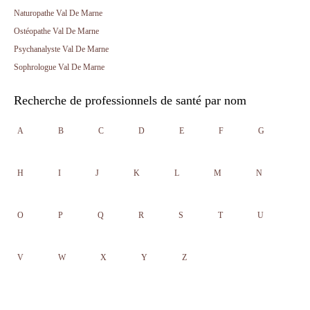
Naturopathe Val De Marne
Ostéopathe Val De Marne
Psychanalyste Val De Marne
Sophrologue Val De Marne
Recherche de professionnels de santé par nom
A
B
C
D
E
F
G
H
I
J
K
L
M
N
O
P
Q
R
S
T
U
V
W
X
Y
Z