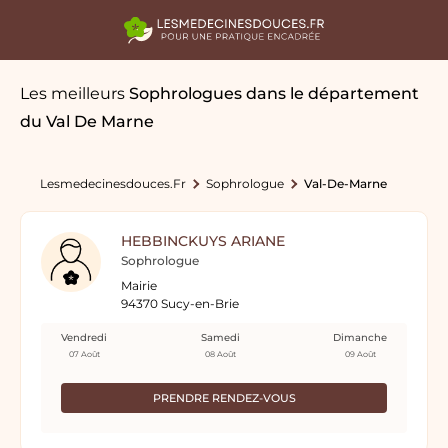
Les meilleurs
Sophrologues
dans le département
du Val De Marne
Lesmedecinesdouces.fr
Sophrologue
Val-De-Marne
HEBBINCKUYS ARIANE
Sophrologue
Mairie
94370 Sucy-en-Brie
Vendredi
Samedi
Dimanche
07 Août
08 Août
09 Août
PRENDRE RENDEZ-VOUS