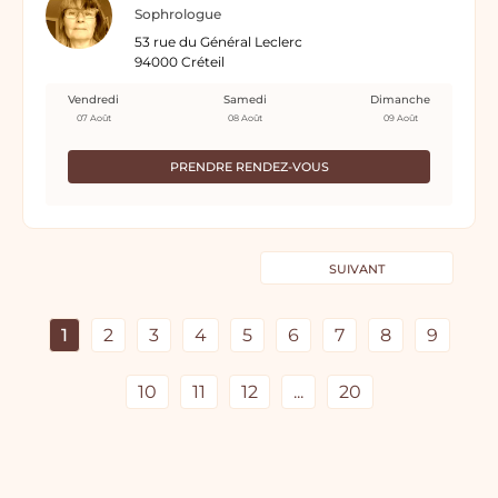
Sophrologue
53 rue du Général Leclerc
94000 Créteil
Vendredi
Samedi
Dimanche
07 Août
08 Août
09 Août
PRENDRE RENDEZ-VOUS
SUIVANT
1
2
3
4
5
6
7
8
9
10
11
12
...
20