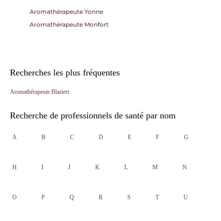
Aromathérapeute Yonne
Aromathérapeute Monfort
Recherches les plus fréquentes
Aromathérapeute Blaziert
Recherche de professionnels de santé par nom
A
B
C
D
E
F
G
H
I
J
K
L
M
N
O
P
Q
R
S
T
U