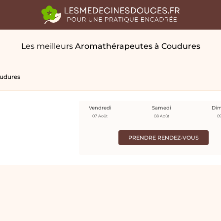
Les meilleurs
Aromathérapeutes
à Coudures
udures
Vendredi
Samedi
Di
07 Août
08 Août
0
PRENDRE RENDEZ-VOUS