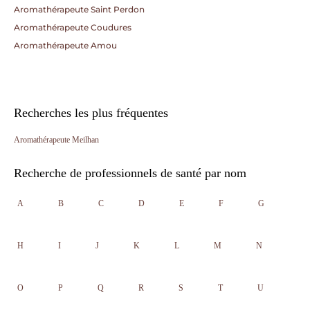
Aromathérapeute Saint Perdon
Aromathérapeute Coudures
Aromathérapeute Amou
Recherches les plus fréquentes
Aromathérapeute Meilhan
Recherche de professionnels de santé par nom
A
B
C
D
E
F
G
H
I
J
K
L
M
N
O
P
Q
R
S
T
U