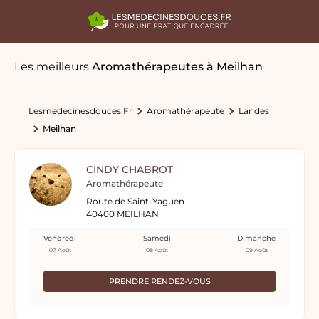
Les meilleurs
Aromathérapeutes
à Meilhan
Lesmedecinesdouces.fr
Aromathérapeute
Landes
Meilhan
CINDY CHABROT
Aromathérapeute
Route de Saint-Yaguen
40400 MEILHAN
Vendredi
Samedi
Dimanche
07 Août
08 Août
09 Août
PRENDRE RENDEZ-VOUS