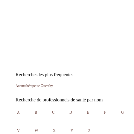
Recherches les plus fréquentes
Aromathérapeute Guerchy
Recherche de professionnels de santé par nom
A
B
C
D
E
F
G
V
W
X
Y
Z