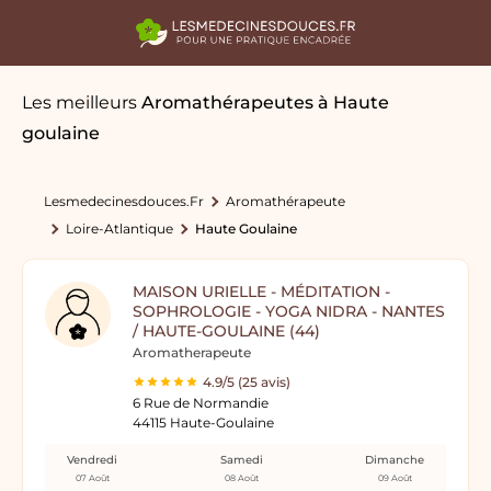
Les meilleurs
Aromathérapeutes
à Haute
goulaine
Lesmedecinesdouces.fr
Aromathérapeute
Loire-Atlantique
Haute Goulaine
MAISON URIELLE - MÉDITATION -
SOPHROLOGIE - YOGA NIDRA - NANTES
/ HAUTE-GOULAINE (44)
Aromatherapeute
4.9/5 (25 avis)
6 Rue de Normandie
44115 Haute-Goulaine
Vendredi
Samedi
Dimanche
07 Août
08 Août
09 Août