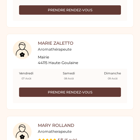
PRENDRE RENDEZ-VOUS
MARIE ZALETTO
Aromathérapeute
Mairie
44115 Haute-Goulaine
Vendredi
Samedi
Dimanche
07 Août
08 Août
09 Août
PRENDRE RENDEZ-VOUS
MARY ROLLAND
Aromatherapeute
5/5 (6 avis)