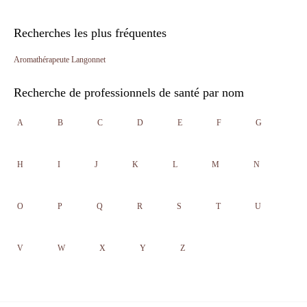
Recherches les plus fréquentes
Aromathérapeute Langonnet
Recherche de professionnels de santé par nom
A
B
C
D
E
F
G
H
I
J
K
L
M
N
O
P
Q
R
S
T
U
V
W
X
Y
Z