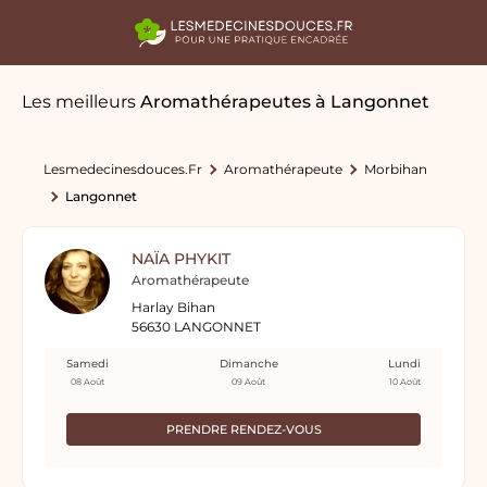
Les meilleurs
Aromathérapeutes
à Langonnet
Lesmedecinesdouces.fr
Aromathérapeute
Morbihan
Langonnet
NAÏA PHYKIT
Aromathérapeute
Harlay Bihan
56630 LANGONNET
Samedi
Dimanche
Lundi
08 Août
09 Août
10 Août
PRENDRE RENDEZ-VOUS