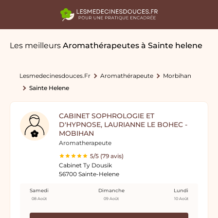
Les meilleurs
Aromathérapeutes
à Sainte helene
Lesmedecinesdouces.fr
Aromathérapeute
Morbihan
Sainte Helene
CABINET SOPHROLOGIE ET
D'HYPNOSE, LAURIANNE LE BOHEC -
MOBIHAN
Aromatherapeute
5/5 (79 avis)
Cabinet Ty Dousik
56700 Sainte-Helene
Samedi
Dimanche
Lundi
08 Août
09 Août
10 Août