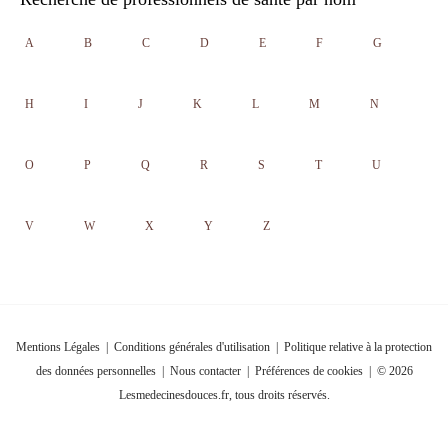
A
B
C
D
E
F
G
H
I
J
K
L
M
N
O
P
Q
R
S
T
U
V
W
X
Y
Z
Mentions Légales
|
Conditions générales d'utilisation
|
Politique relative à la protection
des données personnelles
|
Nous contacter
|
Préférences de cookies
| © 2026
Lesmedecinesdouces.fr, tous droits réservés.