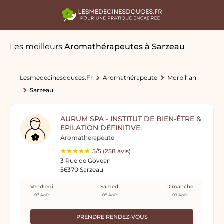
Les meilleurs
Aromathérapeutes
à Sarzeau
Lesmedecinesdouces.fr
Aromathérapeute
Morbihan
Sarzeau
AURUM SPA - INSTITUT DE BIEN-ÊTRE &
EPILATION DÉFINITIVE.
Aromatherapeute
5/5 (258 avis)
3 Rue de Govean
56370 Sarzeau
Vendredi
Samedi
Dimanche
07 Août
08 Août
09 Août
PRENDRE RENDEZ-VOUS