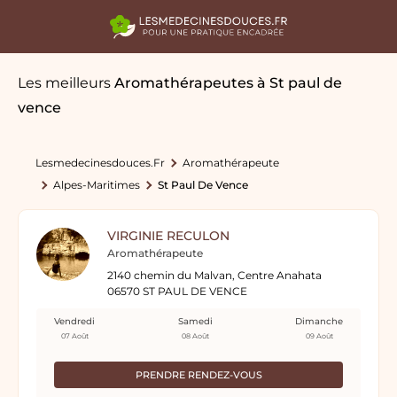
Les meilleurs
Aromathérapeutes
à St paul de
vence
Lesmedecinesdouces.fr
Aromathérapeute
Alpes-Maritimes
St Paul De Vence
VIRGINIE RECULON
Aromathérapeute
2140 chemin du Malvan, Centre Anahata
06570 ST PAUL DE VENCE
Vendredi
Samedi
Dimanche
07 Août
08 Août
09 Août
PRENDRE RENDEZ-VOUS