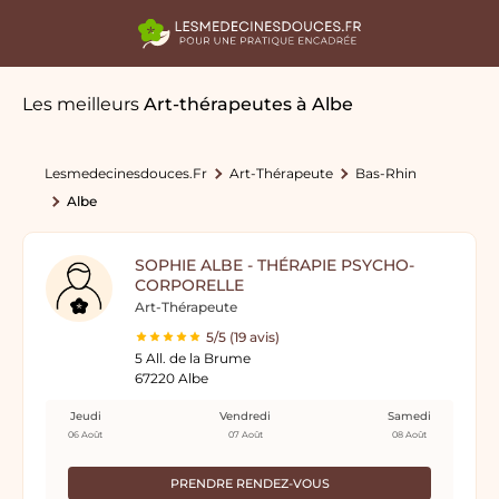
Les meilleurs
Art-thérapeutes
à Albe
Lesmedecinesdouces.fr
Art-Thérapeute
Bas-Rhin
Albe
SOPHIE ALBE - THÉRAPIE PSYCHO-
CORPORELLE
Art-Thérapeute
5/5 (19 avis)
5 All. de la Brume
67220 Albe
Jeudi
Vendredi
Samedi
06 Août
07 Août
08 Août
PRENDRE RENDEZ-VOUS