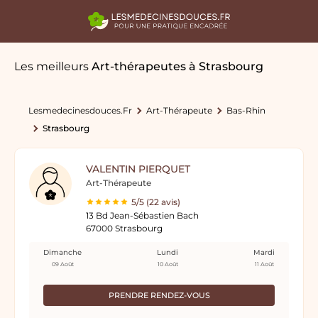
Les meilleurs
Art-thérapeutes
à Strasbourg
Lesmedecinesdouces.fr
Art-Thérapeute
Bas-Rhin
Strasbourg
VALENTIN PIERQUET
Art-Thérapeute
5/5 (22 avis)
13 Bd Jean-Sébastien Bach
67000 Strasbourg
Dimanche
Lundi
Mardi
09 Août
10 Août
11 Août
PRENDRE RENDEZ-VOUS