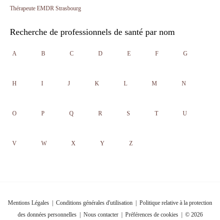
Thérapeute EMDR Strasbourg
Recherche de professionnels de santé par nom
A
B
C
D
E
F
G
H
I
J
K
L
M
N
O
P
Q
R
S
T
U
V
W
X
Y
Z
Mentions Légales
|
Conditions générales d'utilisation
|
Politique relative à la protection
des données personnelles
|
Nous contacter
|
Préférences de cookies
| © 2026