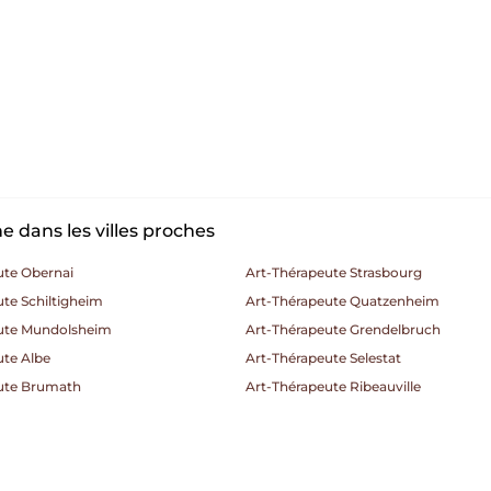
 dans les villes proches
ute Obernai
Art-Thérapeute Strasbourg
te Schiltigheim
Art-Thérapeute Quatzenheim
ute Mundolsheim
Art-Thérapeute Grendelbruch
ute Albe
Art-Thérapeute Selestat
ute Brumath
Art-Thérapeute Ribeauville