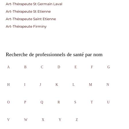
Art-Thérapeute St Germain Laval
Art-Thérapeute St Etienne
Art-Thérapeute Saint Etienne
Art-Thérapeute Firminy
Recherche de professionnels de santé par nom
A
B
C
D
E
F
G
H
I
J
K
L
M
N
O
P
Q
R
S
T
U
V
W
X
Y
Z