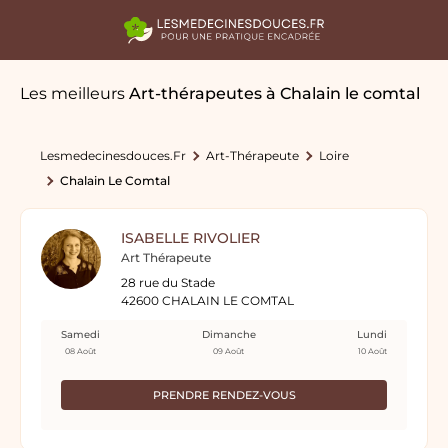
Les meilleurs
Art-thérapeutes
à Chalain le comtal
Lesmedecinesdouces.fr
Art-Thérapeute
Loire
Chalain Le Comtal
ISABELLE RIVOLIER
Art Thérapeute
28 rue du Stade
42600 CHALAIN LE COMTAL
Samedi
Dimanche
Lundi
08 Août
09 Août
10 Août
PRENDRE RENDEZ-VOUS