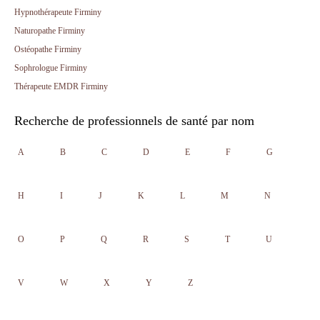
Hypnothérapeute Firminy
Naturopathe Firminy
Ostéopathe Firminy
Sophrologue Firminy
Thérapeute EMDR Firminy
Recherche de professionnels de santé par nom
A
B
C
D
E
F
G
H
I
J
K
L
M
N
O
P
Q
R
S
T
U
V
W
X
Y
Z