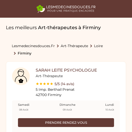
Les meilleurs
Art-thérapeutes
à Firminy
Lesmedecinesdouces.fr
Art-Thérapeute
Loire
Firminy
SARAH LEITE PSYCHOLOGUE
Art-Thérapeute
5/5 (14 avis)
5 Imp. Berthail Prenat
42700 Firminy
Samedi
Dimanche
Lundi
08 Août
09 Août
10 Août
PRENDRE RENDEZ-VOUS