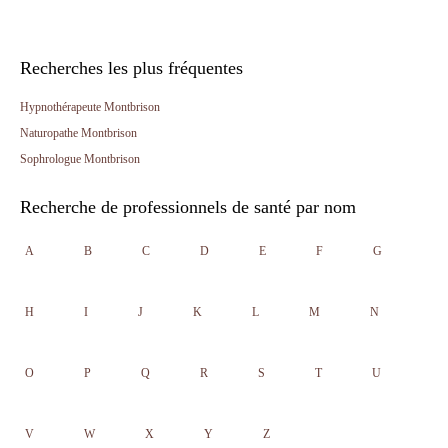
Recherches les plus fréquentes
Hypnothérapeute Montbrison
Naturopathe Montbrison
Sophrologue Montbrison
Recherche de professionnels de santé par nom
A
B
C
D
E
F
G
H
I
J
K
L
M
N
O
P
Q
R
S
T
U
V
W
X
Y
Z