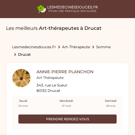
Les meilleurs
Art-thérapeutes
à Drucat
Lesmedecinesdouces.fr
Art-Thérapeute
Somme
Drucat
ANNIE-PIERRE PLANCHON
Art Thérapeute
343, rue Le Sueur
80132 Drucat
Jeudi
Vendredi
Samedi
06 Août
07 Août
08 Août
PRENDRE RENDEZ-VOUS