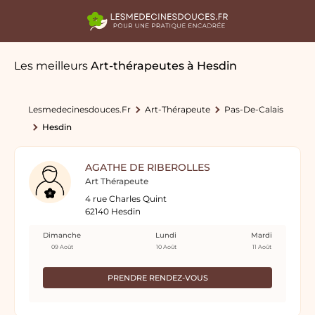
Les meilleurs
Art-thérapeutes
à Hesdin
Lesmedecinesdouces.fr
Art-Thérapeute
Pas-De-Calais
Hesdin
AGATHE DE RIBEROLLES
Art Thérapeute
4 rue Charles Quint
62140 Hesdin
Dimanche
Lundi
Mardi
09 Août
10 Août
11 Août
PRENDRE RENDEZ-VOUS