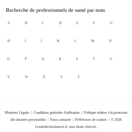
Recherche de professionnels de santé par nom
A
B
C
D
E
F
G
H
I
J
K
L
M
N
O
P
Q
R
S
T
U
V
W
X
Y
Z
Mentions Légales
|
Conditions générales d'utilisation
|
Politique relative à la protection
des données personnelles
|
Nous contacter
|
Préférences de cookies
| © 2026
Lesmedecinesdouces.fr, tous droits réservés.