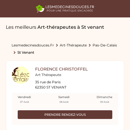
Les meilleurs
Art-thérapeutes
à St venant
Lesmedecinesdouces.fr
Art-Thérapeute
Pas-De-Calais
St Venant
FLORENCE CHRISTOFFEL
Art Thérapeute
35 rue de Paris
62350 ST VENANT
Vendredi
Samedi
Dimanche
07 Août
08 Août
09 Août
PRENDRE RENDEZ-VOUS