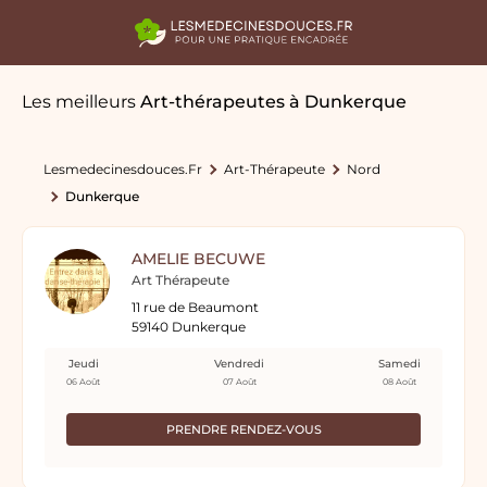
Les meilleurs
Art-thérapeutes
à Dunkerque
Lesmedecinesdouces.fr
Art-Thérapeute
Nord
Dunkerque
AMELIE BECUWE
Art Thérapeute
11 rue de Beaumont
59140 Dunkerque
Jeudi
Vendredi
Samedi
06 Août
07 Août
08 Août
PRENDRE RENDEZ-VOUS