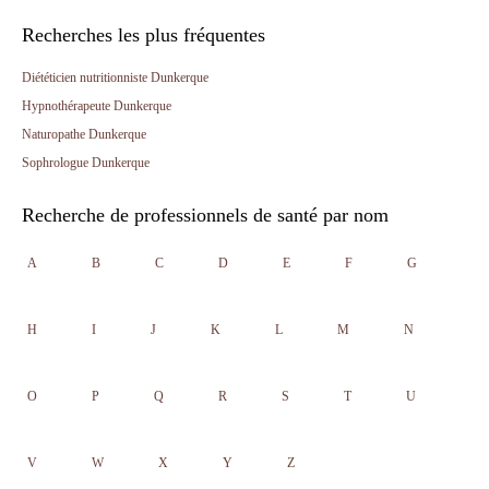
Recherches les plus fréquentes
Diététicien nutritionniste Dunkerque
Hypnothérapeute Dunkerque
Naturopathe Dunkerque
Sophrologue Dunkerque
Recherche de professionnels de santé par nom
A
B
C
D
E
F
G
H
I
J
K
L
M
N
O
P
Q
R
S
T
U
V
W
X
Y
Z