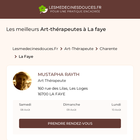
Les meilleurs
Art-thérapeutes
à La faye
Lesmedecinesdouces.fr
Art-Thérapeute
Charente
La Faye
MUSTAPHA RAYTH
Art Thérapeute
160 rue des Lilas, Les Loges
16700 LA FAYE
Samedi
Dimanche
Lundi
08 Août
09 Août
10 Août
PRENDRE RENDEZ-VOUS