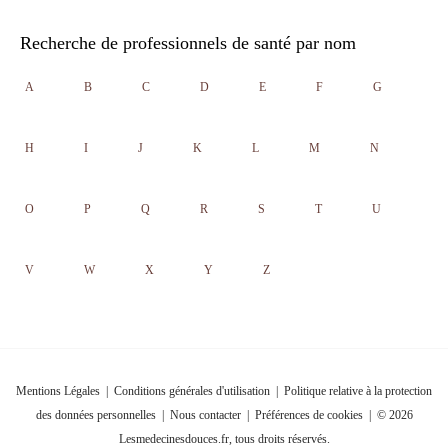
Recherche de professionnels de santé par nom
A
B
C
D
E
F
G
H
I
J
K
L
M
N
O
P
Q
R
S
T
U
V
W
X
Y
Z
Mentions Légales
|
Conditions générales d'utilisation
|
Politique relative à la protection
des données personnelles
|
Nous contacter
|
Préférences de cookies
| © 2026
Lesmedecinesdouces.fr, tous droits réservés.