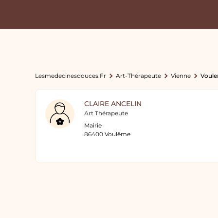
Lesmedecinesdouces.fr
Art-Thérapeute
Vienne
Voul
CLAIRE ANCELIN
Art Thérapeute
Mairie
86400 Voulême