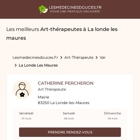
Les meilleurs
Art-thérapeutes
à La londe les
maures
Lesmedecinesdouces.fr
Art-Thérapeute
Var
La Londe Les Maures
CATHERINE PERCHERON
Art Thérapeute
Mairie
83250 La Londe-les-Maures
Vendredi
Samedi
Dimanche
07 Août
08 Août
09 Août
PRENDRE RENDEZ-VOUS