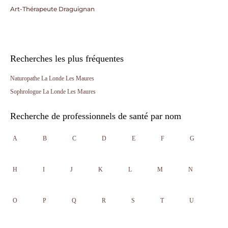
Art-Thérapeute Draguignan
Recherches les plus fréquentes
Naturopathe La Londe Les Maures
Sophrologue La Londe Les Maures
Recherche de professionnels de santé par nom
A
B
C
D
E
F
G
H
I
J
K
L
M
N
O
P
Q
R
S
T
U