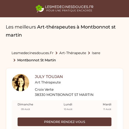
Les meilleurs
Art-thérapeutes
à Montbonnot st
martin
Lesmedecinesdouces.fr
Art-Thérapeute
Isere
Montbonnot St Martin
JULY TOUJAN
Art Thérapeute
Croix Verte
38330 MONTBONNOT ST MARTIN
Dimanche
Lundi
Mardi
09 Août
10 Août
11 Août
PRENDRE RENDEZ-VOUS