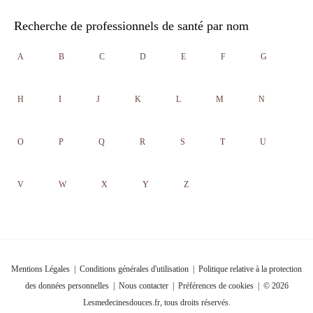
Recherche de professionnels de santé par nom
A
B
C
D
E
F
G
H
I
J
K
L
M
N
O
P
Q
R
S
T
U
V
W
X
Y
Z
Mentions Légales
|
Conditions générales d'utilisation
|
Politique relative à la protection
des données personnelles
|
Nous contacter
|
Préférences de cookies
| © 2026
Lesmedecinesdouces.fr, tous droits réservés.