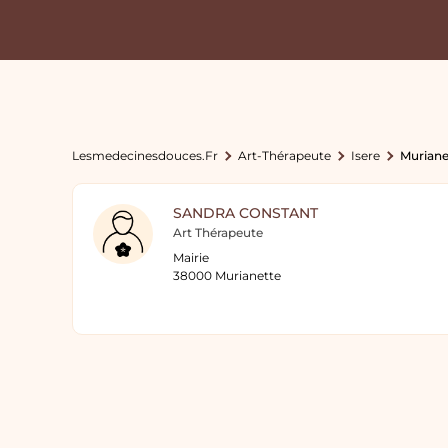
Lesmedecinesdouces.fr
Art-Thérapeute
Isere
Muriane
SANDRA CONSTANT
Art Thérapeute
Mairie
38000 Murianette