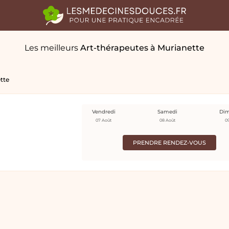
Les meilleurs
Art-thérapeutes
à Murianette
tte
Vendredi
Samedi
Di
07 Août
08 Août
0
PRENDRE RENDEZ-VOUS