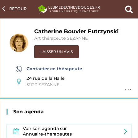
RETOUR
Ch
un
pra
Catherine Bouvier Futrzynski
Art thérapeute SEZANNE
LAISSER UN AVIS
Contacter ce thérapeute
24 rue de la Halle
51120 SEZANNE
Option
fiche
pratici
Son agenda
Voir son agenda sur
Annuaire-therapeutes