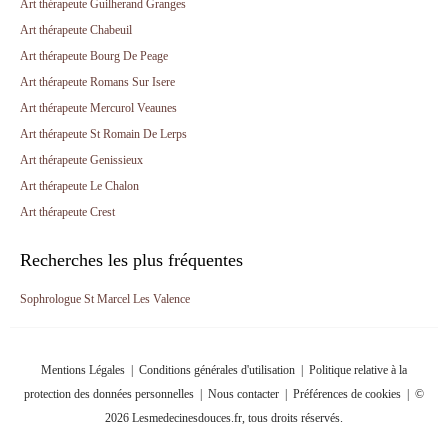
Art thérapeute Guilherand Granges
Art thérapeute Chabeuil
Art thérapeute Bourg De Peage
Art thérapeute Romans Sur Isere
Art thérapeute Mercurol Veaunes
Art thérapeute St Romain De Lerps
Art thérapeute Genissieux
Art thérapeute Le Chalon
Art thérapeute Crest
Recherches les plus fréquentes
Sophrologue St Marcel Les Valence
Mentions Légales
|
Conditions générales d'utilisation
|
Politique relative à la
protection des données personnelles
|
Nous contacter
|
Préférences de cookies
| ©
2026 Lesmedecinesdouces.fr, tous droits réservés.