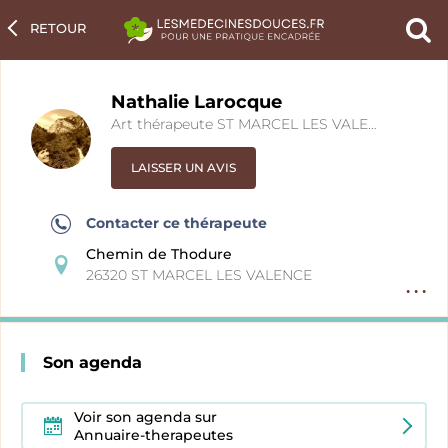
RETOUR
Ch
un
pra
Nathalie Larocque
Art thérapeute ST MARCEL LES VALENCE
LAISSER UN AVIS
Contacter ce thérapeute
Chemin de Thodure
26320 ST MARCEL LES VALENCE
Option
fiche
pratici
Son agenda
Voir son agenda sur
Annuaire-therapeutes