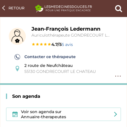
RETOUR
Ch
un
pra
Jean-François Ledermann
Auriculothérapeute GONDRECOURT LE CHATEAU
4.7/5
5 avis
Contacter ce thérapeute
2 route de Neufchâteau
55130 GONDRECOURT LE CHATEAU
Option
fiche
pratici
Son agenda
Voir son agenda sur
Annuaire-therapeutes