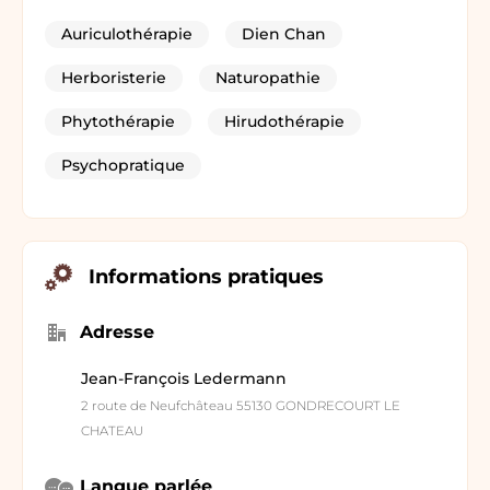
Auriculothérapie
Dien Chan
Herboristerie
Naturopathie
Phytothérapie
Hirudothérapie
Psychopratique
Informations pratiques
Adresse
Jean-François Ledermann
2 route de Neufchâteau 55130 GONDRECOURT LE
CHATEAU
Langue parlée