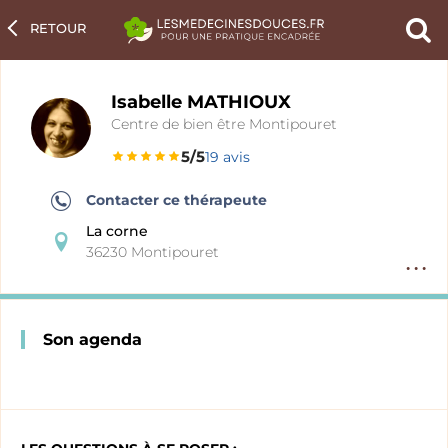
RETOUR
Ch
un
pra
Isabelle MATHIOUX
Centre de bien être Montipouret
5/5
19 avis
Contacter ce thérapeute
La corne
36230 Montipouret
Option
fiche
pratici
Son agenda