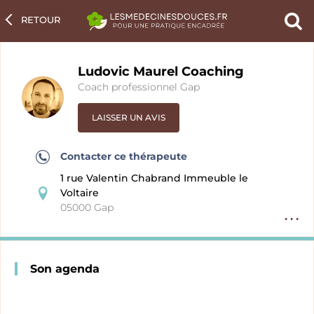
RETOUR
Ch
un
pra
Ludovic Maurel Coaching
Coach professionnel Gap
LAISSER UN AVIS
Contacter ce thérapeute
1 rue Valentin Chabrand Immeuble le
Voltaire
05000 Gap
Option
fiche
pratici
Son agenda