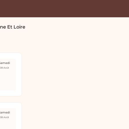
ne Et Loire
Samedi
08 Août
Samedi
08 Août