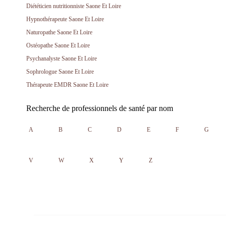
Diététicien nutritionniste Saone Et Loire
Hypnothérapeute Saone Et Loire
Naturopathe Saone Et Loire
Ostéopathe Saone Et Loire
Psychanalyste Saone Et Loire
Sophrologue Saone Et Loire
Thérapeute EMDR Saone Et Loire
Recherche de professionnels de santé par nom
A
B
C
D
E
F
G
V
W
X
Y
Z