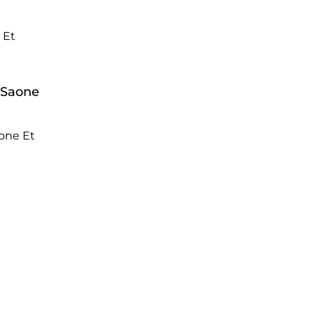
 Et
a Saone
aone Et