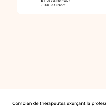
15 Rue des Moineaux
71200 Le-Creusot
Combien de thérapeutes exerçant la profess