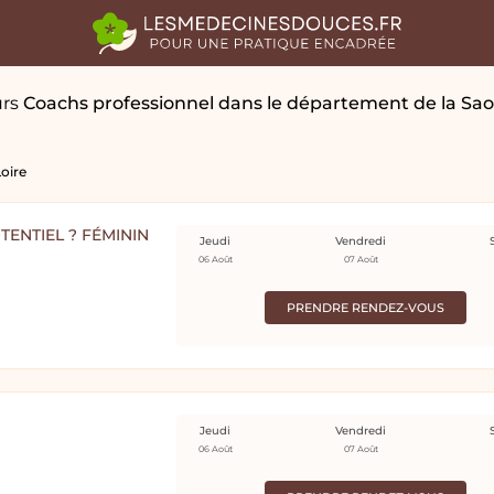
urs
Coachs professionnel
dans le département de la Sao
oire
TENTIEL ? FÉMININ
Jeudi
Vendredi
06 Août
07 Août
PRENDRE RENDEZ-VOUS
Jeudi
Vendredi
06 Août
07 Août