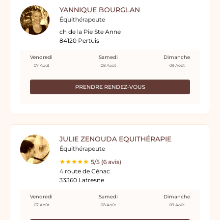
YANNIQUE BOURGLAN
Équithérapeute
ch de la Pie Ste Anne
84120 Pertuis
Vendredi
Samedi
Dimanche
07 Août
08 Août
09 Août
PRENDRE RENDEZ-VOUS
JULIE ZENOUDA EQUITHÉRAPIE
Équithérapeute
5/5 (6 avis)
4 route de Cénac
33360 Latresne
Vendredi
Samedi
Dimanche
07 Août
08 Août
09 Août