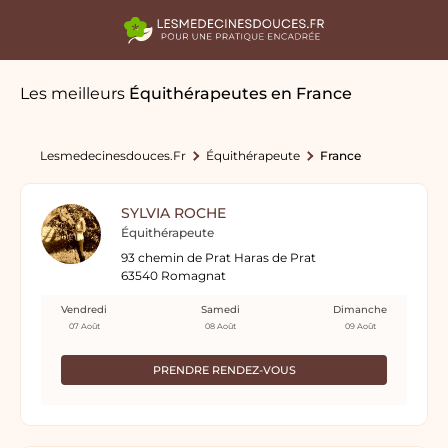
Les meilleurs
Équithérapeutes
en France
Lesmedecinesdouces.fr
Équithérapeute
France
SYLVIA ROCHE
Équithérapeute
93 chemin de Prat Haras de Prat
63540 Romagnat
Vendredi
Samedi
Dimanche
07 Août
08 Août
09 Août
PRENDRE RENDEZ-VOUS