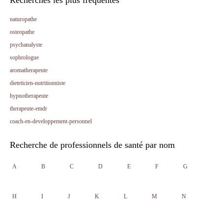
Recherches les plus fréquentes
naturopathe
osteopathe
psychanalyste
sophrologue
aromatherapeute
dieteticien-nutritionniste
hypnotherapeute
therapeute-emdr
coach-en-developpement-personnel
Recherche de professionnels de santé par nom
A
B
C
D
E
F
G
H
I
J
K
L
M
N