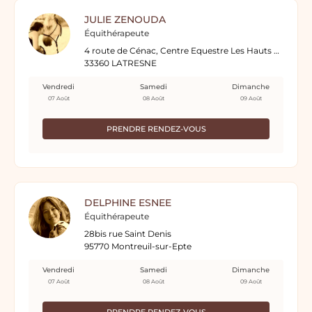
JULIE ZENOUDA
Équithérapeute
4 route de Cénac, Centre Equestre Les Hauts de Bordeaux
33360 LATRESNE
Vendredi
Samedi
Dimanche
07 Août
08 Août
09 Août
PRENDRE RENDEZ-VOUS
DELPHINE ESNEE
Équithérapeute
28bis rue Saint Denis
95770 Montreuil-sur-Epte
Vendredi
Samedi
Dimanche
07 Août
08 Août
09 Août