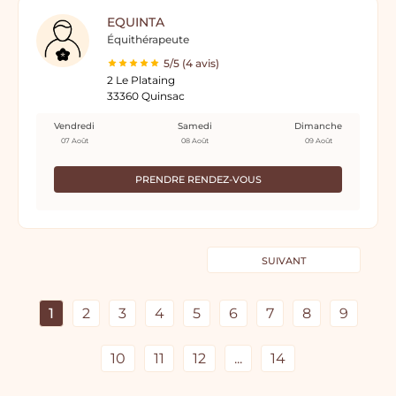
EQUINTA
Équithérapeute
5/5 (4 avis)
2 Le Plataing
33360 Quinsac
Vendredi
Samedi
Dimanche
07 Août
08 Août
09 Août
PRENDRE RENDEZ-VOUS
SUIVANT
1
2
3
4
5
6
7
8
9
10
11
12
...
14