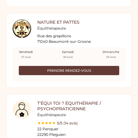
NATURE ET PATTES
Équithérapeute
Rue des grepillons
71240 Beaumont-sur-Grosne
Vendredi
Samedi
Dimanche
07 Août
08 Août
09 Août
PRENDRE RENDEZ-VOUS
T'ÉQUI TOI ? ÉQUITHÉRAPIE /
PSYCHOPRATICIENNE
Équithérapeute
5/5 (14 avis)
22 Penquer
22290 Pleguien