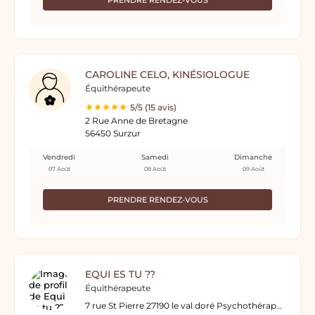
PRENDRE RENDEZ-VOUS
CAROLINE CELO, KINÉSIOLOGUE
Équithérapeute
5/5 (15 avis)
2 Rue Anne de Bretagne
56450 Surzur
Vendredi
Samedi
Dimanche
07 Août
08 Août
09 Août
PRENDRE RENDEZ-VOUS
EQUI ES TU ??
Équithérapeute
7 rue St Pierre 27190 le val doré Psychothérapeute équin/Equitherapie Enseignant en équitation, éducateur social