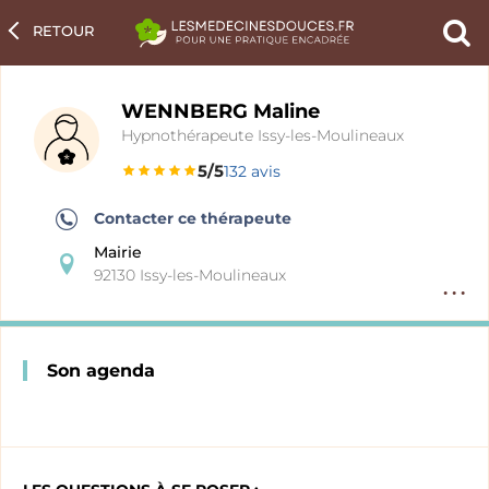
RETOUR
Ch
un
pra
WENNBERG Maline
Hypnothérapeute Issy-les-Moulineaux
5/5
132 avis
Contacter ce thérapeute
Mairie
92130 Issy-les-Moulineaux
Option
fiche
pratici
Son agenda