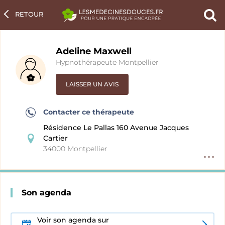
RETOUR
Ch
un
pra
Adeline Maxwell
Hypnothérapeute Montpellier
LAISSER UN AVIS
Contacter ce thérapeute
Résidence Le Pallas 160 Avenue Jacques
Cartier
34000 Montpellier
Option
fiche
pratici
Son agenda
Voir son agenda sur